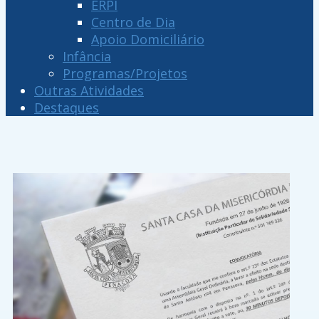
ERPI
Centro de Dia
Apoio Domiciliário
Infância
Programas/Projetos
Outras Atividades
Destaques