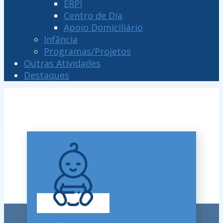
ERPI
Centro de Dia
Apoio Domiciliário
Infância
Programas/Projetos
Outras Atividades
Destaques